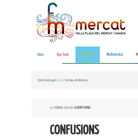
Inici
Qui Som
Noticies
Multimedia
M
Usted está aquí:
Inicio
/
Archivo de Noticies
11 FEBRERO, 2025
BY
ALBERTO RENU
CONFUSIONS