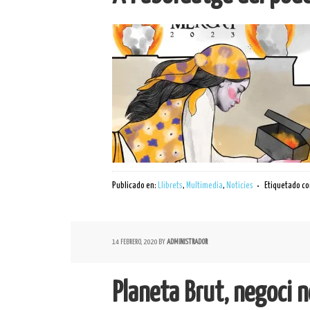
Publicado en:
Llibrets
,
Multimedia
,
Noticies
Etiquetado c
14 FEBRERO, 2020
BY
ADMINISTRADOR
Planeta Brut, negoci n