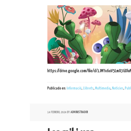
https://drive.google.com/file/d/1JMYx6uV5LmX3GDlu
Publicado en:
Informació
,
Llibrets
,
Multimedia
,
Noticies
,
Publ
14 FEBRERO, 2024
BY
ADMINISTRADOR