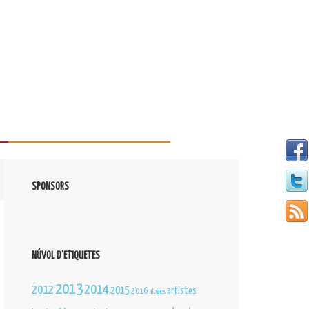
SPONSORS
NÚVOL D’ETIQUETES
2013
2012
2014
2015
artistes
2016
albaes