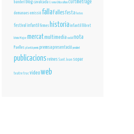
curtmetrage
blog
cavalcada
banderí
Crema
Critica
cultura
falla
Falles
festa
demanaes
emissió
festes
historia
festival infantil
infantil
firmes
llibret
mercat
nota
multimedia
Major
nadal
loteria
premsa
Paelles
presentació
plantá
premis
president
publicacions
reines
sopar
Sant Joan
web
video
teatre
truc