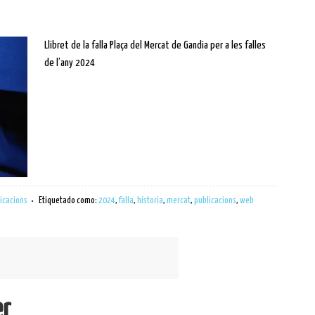
Llibret de la falla Plaça del Mercat de Gandia per a les falles
de l’any 2024
icacions
Etiquetado como:
2024
,
falla
,
historia
,
mercat
,
publicacions
,
web
er