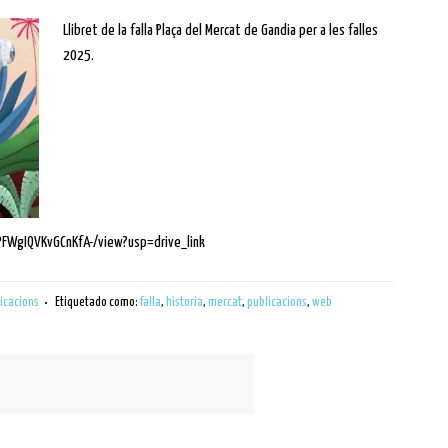
Llibret de la falla Plaça del Mercat de Gandia per a les falles
2025.
PFWgIQVKvGCnKfA-/view?usp=drive_link
icacions
Etiquetado como:
falla
,
historia
,
mercat
,
publicacions
,
web