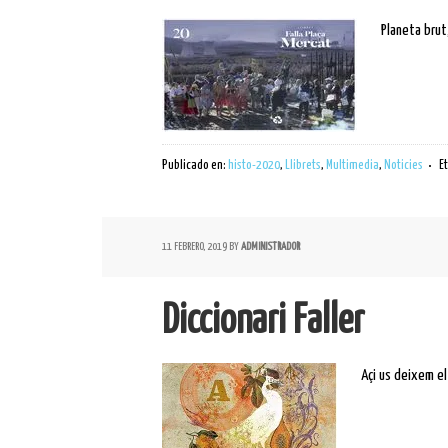
Planeta brut
Publicado en:
histo-2020
,
Llibrets
,
Multimedia
,
Noticies
E
11 FEBRERO, 2019
BY
ADMINISTRADOR
Diccionari Faller
Açi us deixem el 