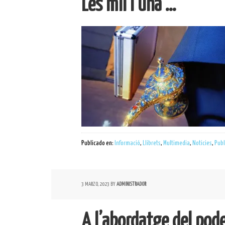
Les mil i una …
Publicado en:
Informació
,
Llibrets
,
Multimedia
,
Noticies
,
Publ
3 MARZO, 2023
BY
ADMINISTRADOR
A l’abordatge del pod