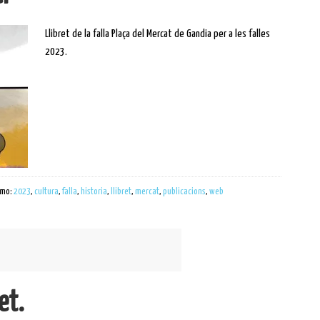
Llibret de la falla Plaça del Mercat de Gandia per a les falles
2023.
omo:
2023
,
cultura
,
falla
,
historia
,
llibret
,
mercat
,
publicacions
,
web
et.