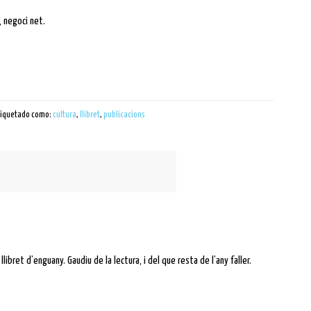
, negoci net.
tiquetado como:
cultura
,
llibret
,
publicacions
llibret d’enguany. Gaudiu de la lectura, i del que resta de l’any faller.