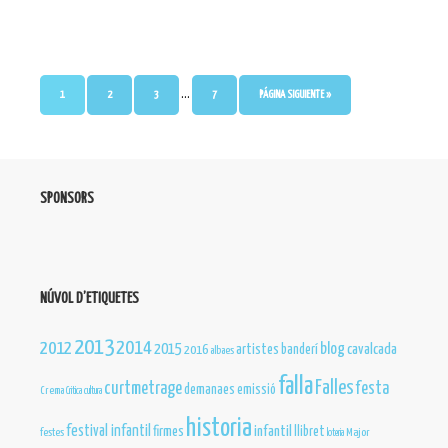
…
1
2
3
7
PÁGINA SIGUIENTE »
SPONSORS
NÚVOL D’ETIQUETES
2013
2012
2014
blog
2015
cavalcada
artistes
banderí
2016
albaes
falla
Falles
curtmetrage
festa
demanaes
emissió
Crema
Critica
cultura
historia
festival infantil
infantil
firmes
llibret
festes
Major
loteria