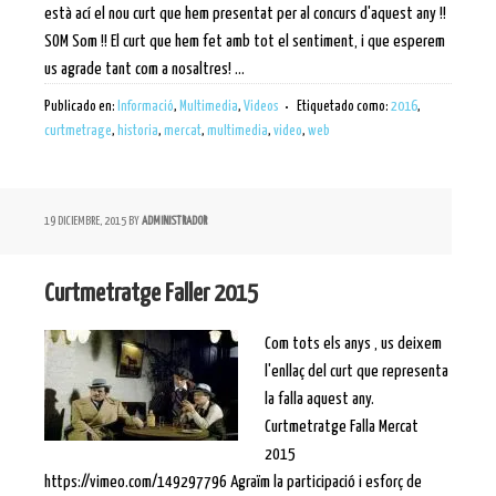
està ací el nou curt que hem presentat per al concurs d'aquest any !!
SOM Som !! El curt que hem fet amb tot el sentiment, i que esperem
us agrade tant com a nosaltres! ...
Publicado en:
Informació
,
Multimedia
,
Videos
Etiquetado como:
2016
,
curtmetrage
,
historia
,
mercat
,
multimedia
,
video
,
web
19 DICIEMBRE, 2015
BY
ADMINISTRADOR
Curtmetratge Faller 2015
Com tots els anys , us deixem
l'enllaç del curt que representa
la falla aquest any.
Curtmetratge Falla Mercat
2015
https://vimeo.com/149297796 Agraïm la participació i esforç de