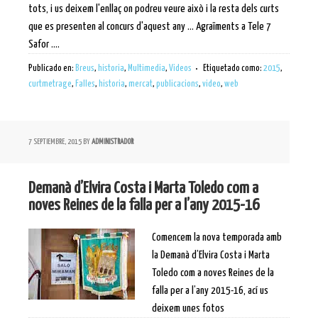
tots, i us deixem l'enllaç on podreu veure això i la resta dels curts
que es presenten al concurs d'aquest any ... Agraïments a Tele 7
Safor ....
Publicado en:
Breus
,
historia
,
Multimedia
,
Videos
Etiquetado como:
2015
,
curtmetrage
,
Falles
,
historia
,
mercat
,
publicacions
,
video
,
web
7 SEPTIEMBRE, 2015
BY
ADMINISTRADOR
Demanà d’Elvira Costa i Marta Toledo com a
noves Reines de la falla per a l’any 2015-16
Comencem la nova temporada amb
la Demanà d’Elvira Costa i Marta
Toledo com a noves Reines de la
falla per a l’any 2015-16, ací us
deixem unes fotos