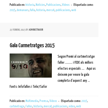
Publicado en:
historia
,
Noticies
,
Publicacions
,
Videos
Etiquetado como:
2015
,
demanaes
,
falla
,
historia
,
mercat
,
publicacions
,
web
23 FEBRERO, 2015
BY
ADMINISTRADOR
Gala Curmetratges 2015
Segon Premi al curtmetratge
faller ………. i FEDE als millors
efectes especials …. Aqui us
deixem per veure la gala
completa d’aquest any …
Fonts: Infofalles i Tele7Safor
Publicado en:
Multimedia
,
Premsa
,
Videos
Etiquetado como:
2015
,
curtmetrage
,
Falles
,
historia
,
mercat
,
publicacions
,
video
,
web