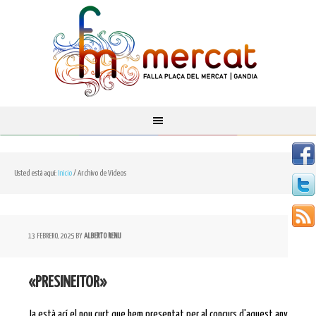
Usted está aquí:
Inicio
/
Archivo de Videos
13 FEBRERO, 2025
BY
ALBERTO RENU
«PRESINEITOR»
Ja està ací el nou curt que hem presentat per al concurs d'aquest any