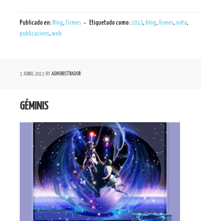
Publicado en:
Blog
,
Firmes
Etiquetado como:
2013
,
blog
,
firmes
,
nota
,
publicacions
,
web
3 JUNIO, 2013
BY
ADMINISTRADOR
GÉMINIS