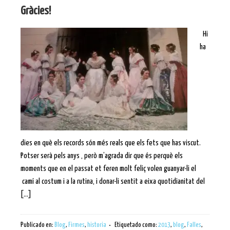
Gràcies!
Hi
ha
dies en què els records són més reals que els fets que has viscut.
Potser serà pels anys , però m’agrada dir que és perquè els
moments que en el passat et feren molt feliç volen guanyar-li el
camí al costum i a la rutina, i donar-li sentit a eixa quotidianitat del
[…]
Publicado en:
Blog
,
Firmes
,
historia
Etiquetado como:
2013
,
blog
,
Falles
,