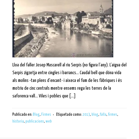
Lloa del faller Josep Mascarell al riu Serpis (no figura l’any). L’aigua del
Serpis zigzetja entre cingles i barrancs… Caudal bell que dóna vida
als molins -tan plens d’encant- i aixeca el fum de les fàbriques i és
motriu de cinc centrals mentre ensems rega les terres de la
saforenca vall… Viles i pobles que […]
Publicado en:
Blog
,
Firmes
Etiquetado como:
2013
,
blog
,
falla
,
firmes
,
historia
,
publicacions
,
web