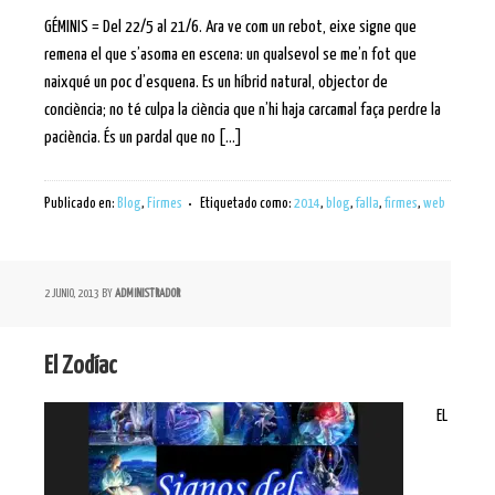
GÉMINIS = Del 22/5 al 21/6. Ara ve com un rebot, eixe signe que
remena el que s’asoma en escena: un qualsevol se me’n fot que
naixqué un poc d’esquena. Es un híbrid natural, objector de
conciència; no té culpa la ciència que n’hi haja carcamal faça perdre la
paciència. És un pardal que no […]
Publicado en:
Blog
,
Firmes
Etiquetado como:
2014
,
blog
,
falla
,
firmes
,
web
2 JUNIO, 2013
BY
ADMINISTRADOR
El Zodíac
EL