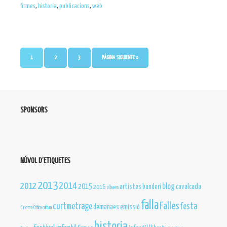
firmes
,
historia
,
publicacions
,
web
1
2
3
PÁGINA SIGUIENTE »
SPONSORS
NÚVOL D’ETIQUETES
2013
2012
2014
blog
2015
cavalcada
artistes
banderí
2016
albaes
falla
Falles
curtmetrage
festa
demanaes
emissió
Crema
Critica
cultura
historia