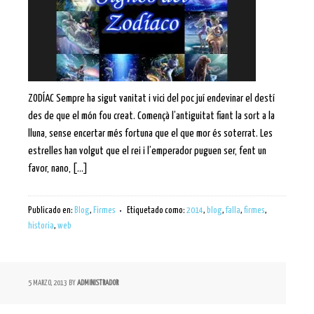
ZODÍAC Sempre ha sigut vanitat i vici del poc juí endevinar el destí
des de que el món fou creat. Començà l’antiguitat fiant la sort a la
lluna, sense encertar més fortuna que el que mor és soterrat. Les
estrelles han volgut que el rei i l’emperador puguen ser, fent un
favor, nano, […]
Publicado en:
Blog
,
Firmes
Etiquetado como:
2014
,
blog
,
falla
,
firmes
,
historia
,
web
5 MARZO, 2013
BY
ADMINISTRADOR