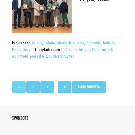
Publicado en:
Galeria
,
historia
,
Informació
,
Llibrets
,
Multimedia
,
Noticies
,
Publicacions
Etiquetado como:
2017
,
Falles
,
historia
,
llibret
,
mercat
,
multimedia
,
presentació
,
publicacions
,
web
…
1
2
3
6
PÁGINA SIGUIENTE »
SPONSORS