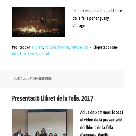
Us deixem per a llegir, el Llibre
de la falla per enguany.
Vintage.
Publicado en:
Llibrets
,
Noticies
,
Premsa
,
Publicacions
Etiquetado como:
falla
,
Llibret 2018
,
mercat
3 MARZO, 2017
BY
ADMINISTRADOR
Presentació Llibret de la Falla, 2017
Ací us deixem unes fotos i
el video de la presentació
del llibret de la falla
d'enguany. Gaudiu!.