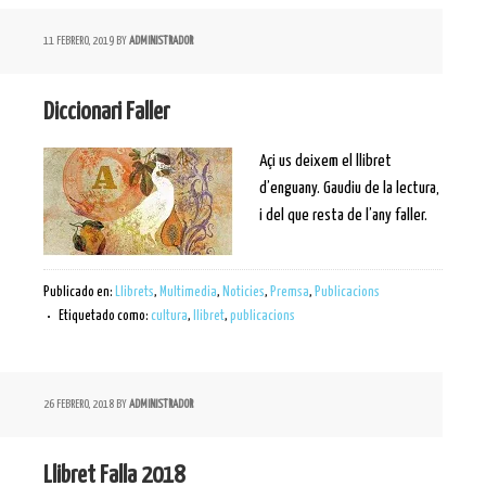
11 FEBRERO, 2019
BY
ADMINISTRADOR
Diccionari Faller
Açi us deixem el llibret
d’enguany. Gaudiu de la lectura,
i del que resta de l’any faller.
Publicado en:
Llibrets
,
Multimedia
,
Noticies
,
Premsa
,
Publicacions
Etiquetado como:
cultura
,
llibret
,
publicacions
26 FEBRERO, 2018
BY
ADMINISTRADOR
Llibret Falla 2018