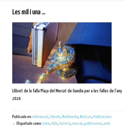
Les mil i una …
Llibret de la falla Plaça del Mercat de Gandia per a les falles de l’any
2024
Publicado en:
Informació
,
Llibrets
,
Multimedia
,
Noticies
,
Publicacions
Etiquetado como:
2024
,
falla
,
historia
,
mercat
,
publicacions
,
web