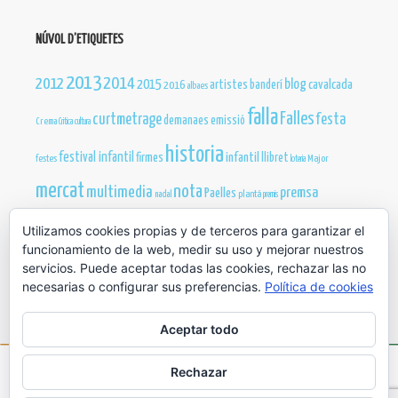
NÚVOL D’ETIQUETES
2013
2012
2014
blog
2015
cavalcada
artistes
banderí
2016
albaes
falla
Falles
curtmetrage
festa
demanaes
emissió
Crema
Critica
cultura
historia
festival infantil
infantil
firmes
llibret
festes
Major
loteria
mercat
nota
multimedia
premsa
Paelles
nadal
plantá
premis
publicacions
Utilizamos cookies propias y de terceros para garantizar el
reines
sopar
presentació
Sant Joan
teatre
president
funcionamiento de la web, medir su uso y mejorar nuestros
web
servicios. Puede aceptar todas las cookies, rechazar las no
video
truc
necesarias o configurar sus preferencias.
Política de cookies
Aceptar todo
Rechazar