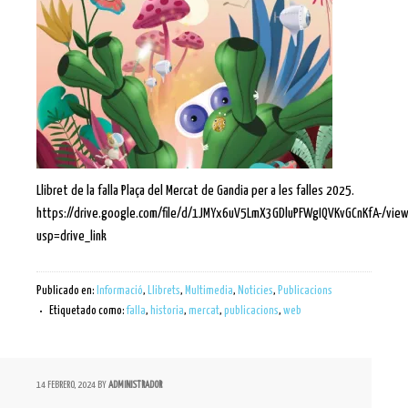
Llibret de la falla Plaça del Mercat de Gandia per a les falles 2025.
https://drive.google.com/file/d/1JMYx6uV5LmX3GDluPFWgIQVKvGCnKfA-/vie
usp=drive_link
Publicado en:
Informació
,
Llibrets
,
Multimedia
,
Noticies
,
Publicacions
Etiquetado como:
falla
,
historia
,
mercat
,
publicacions
,
web
14 FEBRERO, 2024
BY
ADMINISTRADOR