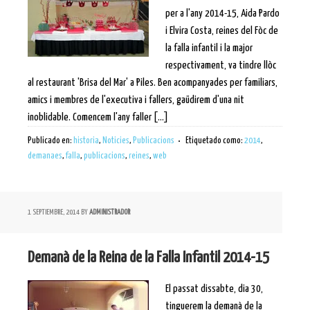
per a l'any 2014-15, Aida Pardo
i Elvira Costa, reines del Fòc de
la falla infantil i la major
respectivament, va tindre llòc
al restaurant 'Brisa del Mar' a Piles. Ben acompanyades per familiars,
amics i membres de l'executiva i fallers, gaüdirem d'una nit
inoblidable. Comencem l'any faller [...]
Publicado en:
historia
,
Noticies
,
Publicacions
Etiquetado como:
2014
,
demanaes
,
falla
,
publicacions
,
reines
,
web
1 SEPTIEMBRE, 2014
BY
ADMINISTRADOR
Demanà de la Reina de la Falla Infantil 2014-15
El passat dissabte, dia 30,
tinguerem la demanà de la