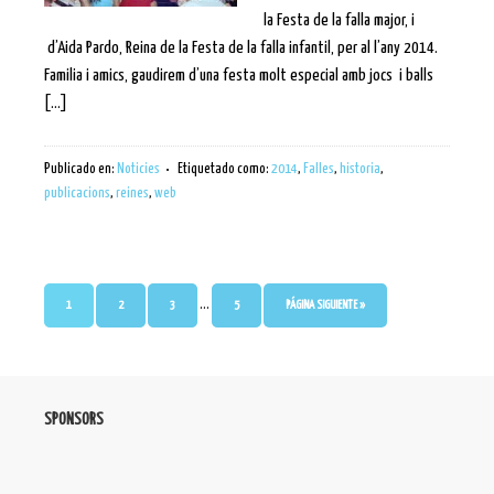
la Festa de la falla major, i
d’Aida Pardo, Reina de la Festa de la falla infantil, per al l’any 2014.
Familia i amics, gaudirem d’una festa molt especial amb jocs i balls
[…]
Publicado en:
Noticies
Etiquetado como:
2014
,
Falles
,
historia
,
publicacions
,
reines
,
web
…
1
2
3
5
PÁGINA SIGUIENTE »
SPONSORS