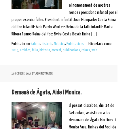
el nomenament de nostres
reines i president infantil per al
proper exercici faller. President infantil: Joan Momparler Costa Reina
del foc infantil: Aida Pardo Wauters Reina de la falla infantil: Marta
Ribera Ramos Reina del foc: Elvira Costa Bosch Reina [...]
Publicado en:
Galeria
,
historia
,
Noticies
,
Publicacions
Etiquetado como:
2015
,
artistes
,
falla
,
historia
,
mercat
,
publicacions
,
reines
,
web
10 OCTUBRE, 2013
BY
ADMINISTRADOR
Demaná de Ágata, Aida i Monica.
El passat dissabte, día 14 de
Setembre, assistírem a les
demanaes de Ágata Martínez i
Monica Faus, Reines del Foc i de