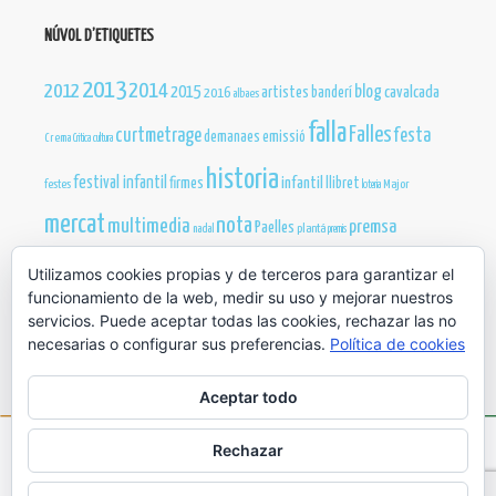
NÚVOL D’ETIQUETES
2013
2012
2014
blog
2015
cavalcada
artistes
banderí
2016
albaes
falla
Falles
curtmetrage
festa
demanaes
emissió
Crema
Critica
cultura
historia
festival infantil
infantil
firmes
llibret
festes
Major
loteria
mercat
nota
multimedia
premsa
Paelles
nadal
plantá
premis
publicacions
Utilizamos cookies propias y de terceros para garantizar el
reines
sopar
presentació
Sant Joan
teatre
president
funcionamiento de la web, medir su uso y mejorar nuestros
web
servicios. Puede aceptar todas las cookies, rechazar las no
video
truc
necesarias o configurar sus preferencias.
Política de cookies
Aceptar todo
Rechazar