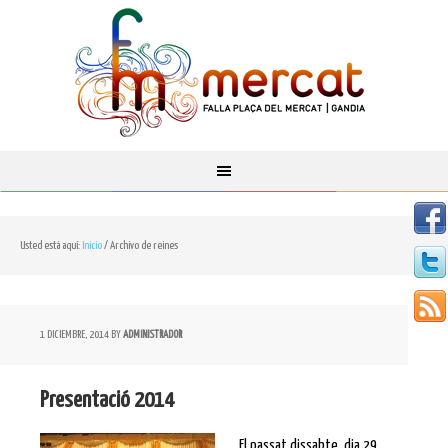
Usted está aquí:
Inicio
/
Archivo de reines
1 DICIEMBRE, 2014
BY
ADMINISTRADOR
Presentació 2014
El passat dissabte, dia 29,