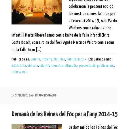
celebrarem la presentació de
les nostres reines falleres per
a l'exercici 2014-15, Aida Pardo
Wauters com a reina del foc
infantil i Marta Ribera Ramos com a Reina de la Falla Infantil Elvira
Costa Bosch, com a reina del foc i Àgata Martínez Valero com a reina
de la falla. Gran [...]
Publicado en:
Galeria
,
historia
,
Noticies
,
Publicacions
Etiquetado como:
2014
,
falla
,
historia
,
infantil
,
mercat
,
multimedia
,
presentació
,
publicacions
,
reines
,
web
14 SEPTIEMBRE, 2014
BY
ADMINISTRADOR
Demanà de les Reines del Fòc per a l’any 2014-15
La demanà de les Reines del Fòc