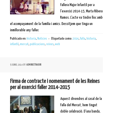
Fallera Major Infantil per a
l'exercici 2014-15, Marta Ribera
Ramos. L'acte va tindre lloc amb
el acompayament de la familia i amics. Dessitjem que tinga un
inmillorable any faller.
Publicado en:
historia
,
Noticies
Etiquetado como:
2014
,
falla
,
historia
,
infantil
,
mercat
,
publicacions
,
reines
,
web
9 JUNIO, 2014
BY
ADMINISTRADOR
Firma de contracte i nomenament de les Reines
per al exercici faller 2014-2015
Aquest divendres al casal de la
Falla del Mercat, hem tingut
doble celabració. D'una banda,