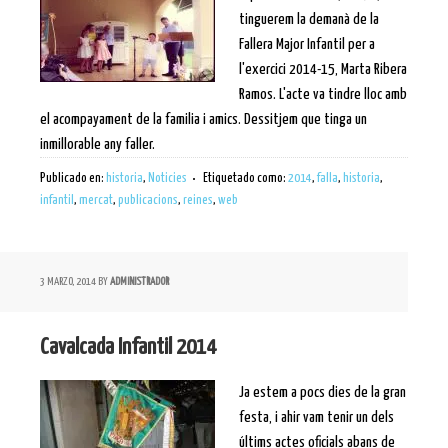
tinguerem la demanà de la
Fallera Major Infantil per a
l'exercici 2014-15, Marta Ribera
Ramos. L'acte va tindre lloc amb
el acompayament de la familia i amics. Dessitjem que tinga un
inmillorable any faller.
Publicado en:
historia
,
Noticies
Etiquetado como:
2014
,
falla
,
historia
,
infantil
,
mercat
,
publicacions
,
reines
,
web
3 MARZO, 2014
BY
ADMINISTRADOR
Cavalcada Infantil 2014
Ja estem a pocs dies de la gran
festa, i ahir vam tenir un dels
últims actes oficials abans de