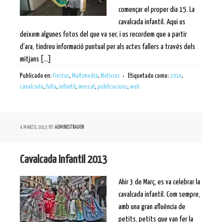
començar el proper dia 15. La
cavalcada infantil. Aqui us
deixem algunes fotos del que va ser, i us recordem que a partir
d'ara, tindreu informació puntual per als actes fallers a través dels
mitjans [...]
Publicado en:
Fiestas
,
Multimedia
,
Noticies
Etiquetado como:
2014
,
cavalcada
,
falla
,
infantil
,
mercat
,
publicacions
,
web
4 MARZO, 2013
BY
ADMINISTRADOR
Cavalcada Infantil 2013
Ahir 3 de Març, es va celebrar la
cavalcada infantil. Com sempre,
amb una gran afluència de
petits, petits que van fer la