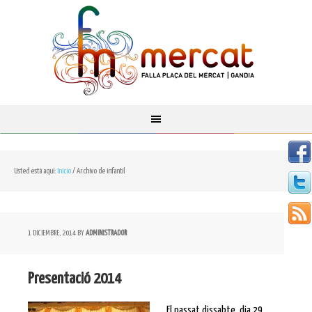
Usted está aquí:
Inicio
/
Archivo de infantil
1 DICIEMBRE, 2014
BY
ADMINISTRADOR
Presentació 2014
El passat dissabte, dia 29,