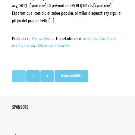
any, 2013. [youtube]http://youtu.be/VJH-QXl0xts[/youtube]
Esperem que, com diu el saber popular, el millor d’aquest any sigui el
pitjor del proper. Feliç […]
Publicado en:
Breus
,
Videos
Etiquetado como:
cavalcada
,
falla
,
historia
,
infantil
,
mercat
,
publicacions
,
video
,
web
1
2
3
PÁGINA SIGUIENTE »
SPONSORS