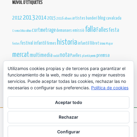
NÚVOL D’ETIQUETES
2013
2012
2014
blog
2015
cavalcada
artistes
banderí
2016
albaes
falla
Falles
curtmetrage
festa
demanaes
emissió
Crema
Critica
cultura
historia
festival infantil
infantil
firmes
llibret
festes
Major
loteria
mercat
nota
multimedia
premsa
Paelles
nadal
plantá
premis
publicacions
Utilizamos cookies propias y de terceros para garantizar el
reines
sopar
presentació
Sant Joan
teatre
president
funcionamiento de la web, medir su uso y mejorar nuestros
web
servicios. Puede aceptar todas las cookies, rechazar las no
video
truc
necesarias o configurar sus preferencias.
Política de cookies
Aceptar todo
Rechazar
COPYRIGHT © 2026 ·
TEMA FALLA MERCAT
ON
GENESIS FRAMEWORK
·
WORDPRESS
·
ACCEDER
Configurar