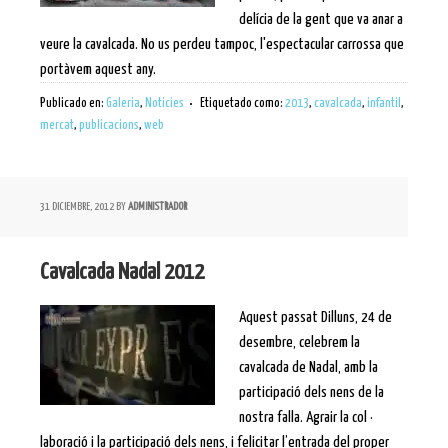
delícia de la gent que va anar a
veure la cavalcada. No us perdeu tampoc, l'espectacular carrossa que
portàvem aquest any.
Publicado en:
Galeria
,
Noticies
Etiquetado como:
2013
,
cavalcada
,
infantil
,
mercat
,
publicacions
,
web
31 DICIEMBRE, 2012
BY
ADMINISTRADOR
Cavalcada Nadal 2012
Aquest passat Dilluns, 24 de
desembre, celebrem la
cavalcada de Nadal, amb la
participació dels nens de la
nostra falla. Agrair la col ·
laboració i la participació dels nens, i felicitar l’entrada del proper