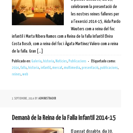
celebrarem la presentació de
les nostres reines falleres per
a l'exercici 2014-15, Aida Pardo
Wauters com a reina del foc
infantil i Marta Ribera Ramos com a Reina de la Falla Infantil Elvira
Costa Bosch, com a reina del foc i Àgata Martínez Valero com a reina
de la falla. Gran [...]
Publicado en:
Galeria
,
historia
,
Noticies
,
Publicacions
Etiquetado como:
2014
,
falla
,
historia
,
infantil
,
mercat
,
multimedia
,
presentació
,
publicacions
,
reines
,
web
1 SEPTIEMBRE, 2014
BY
ADMINISTRADOR
Demanà de la Reina de la Falla Infantil 2014-15
El passat dissabte, dia 30,