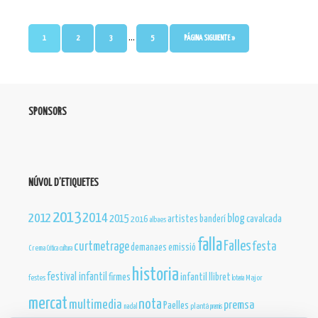
…
1
2
3
5
PÁGINA SIGUIENTE »
SPONSORS
NÚVOL D’ETIQUETES
2013
2012
2014
blog
2015
cavalcada
artistes
banderí
2016
albaes
falla
Falles
curtmetrage
festa
demanaes
emissió
Crema
Critica
cultura
historia
festival infantil
infantil
firmes
llibret
festes
Major
loteria
mercat
nota
multimedia
premsa
Paelles
nadal
plantá
premis