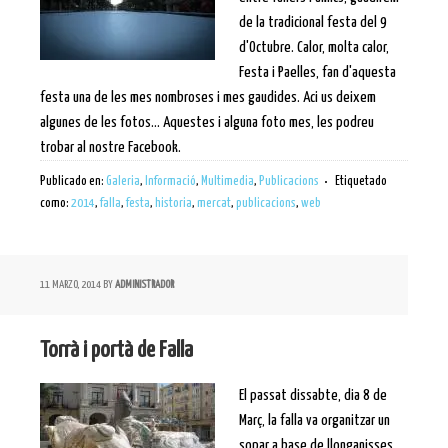
de la tradicional festa del 9
d'Octubre. Calor, molta calor,
Festa i Paelles, fan d'aquesta
festa una de les mes nombroses i mes gaudides. Aci us deixem
algunes de les fotos... Aquestes i alguna foto mes, les podreu
trobar al nostre Facebook.
Publicado en:
Galeria
,
Informació
,
Multimedia
,
Publicacions
Etiquetado
como:
2014
,
falla
,
festa
,
historia
,
mercat
,
publicacions
,
web
11 MARZO, 2014
BY
ADMINISTRADOR
Torrà i portà de Falla
El passat dissabte, dia 8 de
Març, la falla va organitzar un
sopar a base de llonganisses,