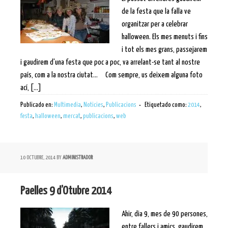
de la festa que la falla ve
organitzar per a celebrar
halloween. Els mes menuts i fins
i tot els mes grans, passejarem
i gaudirem d'una festa que poc a poc, va arrelant-se tant al nostre
país, com a la nostra ciutat... Com sempre, us deixem alguna foto
ací, [...]
Publicado en:
Multimedia
,
Noticies
,
Publicacions
Etiquetado como:
2014
,
festa
,
halloween
,
mercat
,
publicacions
,
web
10 OCTUBRE, 2014
BY
ADMINISTRADOR
Paelles 9 d’Otubre 2014
Ahir, dia 9, mes de 90 persones,
entre fallers i amics, gaudirem