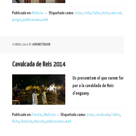
Publicado en:
Noticies
Etiquetado como:
2014
,
crida
,
Falles
,
festa
,
mercat
,
prego
,
publicacions
,
web
6 ENERO, 2014
BY
ADMINISTRADOR
Cavalcada de Reis 2014
Us presemtem el que varem fer
per a la cavaldada de Reis
d'enguany.
Publicado en:
Fiestas
,
Noticies
Etiquetado como:
2014
,
cavalcada
,
Falles
,
festa
,
historia
,
mercat
,
publicacions
,
web