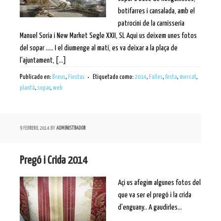
botifarres i cansalada, amb el
patrocini de la carnisseria
Manuel Soria i New Market Segle XXII, SL Aqui us deixem unes fotos
del sopar ..... I el diumenge al matí, es va deixar a la plaça de
l'ajuntament, [...]
Publicado en:
Breus
,
Fiestas
Etiquetado como:
2014
,
Falles
,
festa
,
mercat
,
plantá
,
sopar
,
web
9 FEBRERO, 2014
BY
ADMINISTRADOR
Pregó i Crida 2014
Açi us afegim algunes fotos del
que va ser el pregó i la crida
d'enguany.. A gaudirles...