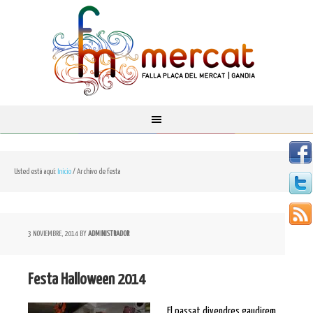
Usted está aquí:
Inicio
/
Archivo de festa
3 NOVIEMBRE, 2014
BY
ADMINISTRADOR
Festa Halloween 2014
El passat divendres gaudirem